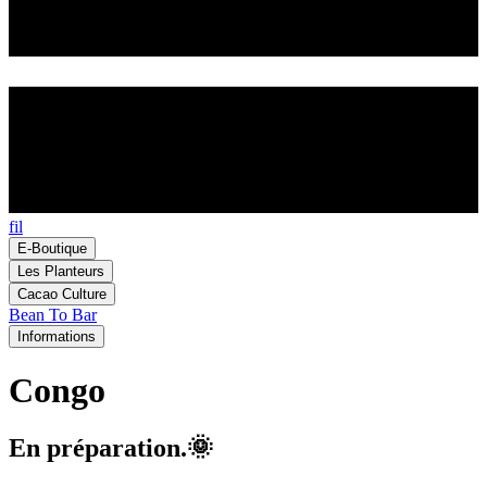
fil
E-Boutique
Les Planteurs
Cacao Culture
Bean To Bar
Informations
Congo
En préparation.
🌞